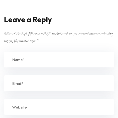
Leave a Reply
ඔබගේ ඊමේල් ලිපිනය ප්‍රසිද්ධ කරන්නේ නැත.
අත්‍යාවශ්‍යයය ක්ෂේත්‍ර
සලකුණු කොට ඇත
*