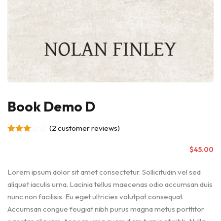
Book Demo D
(
2
customer reviews)
Rated
2
3.00
$
45
.00
out of
5
based
Lorem ipsum dolor sit amet consectetur. Sollicitudin vel sed
on
aliquet iaculis urna. Lacinia tellus maecenas odio accumsan duis
customer
ratings
nunc non facilisis. Eu eget ultricies volutpat consequat.
Accumsan congue feugiat nibh purus magna metus porttitor