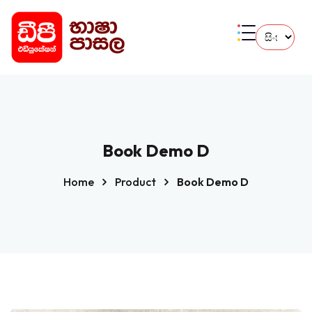
Book Demo D
Home
Product
Book Demo D